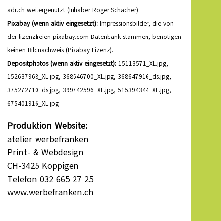
adr.ch weitergenutzt (Inhaber Roger Schacher).
Pixabay (wenn aktiv eingesetzt):
Impressionsbilder, die von
der lizenzfreien
pixabay.com
Datenbank stammen, benötigen
keinen Bildnachweis (Pixabay Lizenz).
Depositphotos (wenn aktiv eingesetzt):
15113571_XL.jpg,
152637968_XL.jpg, 368646700_XL.jpg, 368647916_ds.jpg,
375272710_ds.jpg, 399742596_XL.jpg, 515394344_XL.jpg,
675401916_XL.jpg
Produktion Website:
atelier werbefranken
Print- & Webdesign
CH-3425 Koppigen
Telefon 032 665 27 25
www.werbefranken.ch