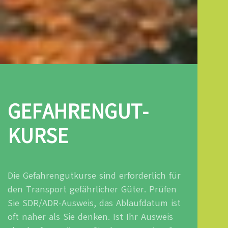
GEFAHRENGUT­
KURSE
Die Gefahrengutkurse sind erforderlich für
den Transport gefährlicher Güter. Prüfen
Sie SDR/ADR-Ausweis, das Ablaufdatum ist
oft näher als Sie denken. Ist Ihr Ausweis