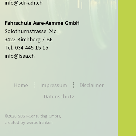
info@sdr-adr.ch
Fahrschule Aare-Aemme GmbH
Solothurnstrasse 24c
3422 Kirchberg / BE
Tel. 034 445 15 15
info@fsaa.ch
Home
Impressum
Disclaimer
Datenschutz
©
2026
SBST-Consulting GmbH,
created by
werbefranken